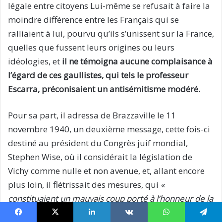
légale entre citoyens Lui-même se refusait à faire la
moindre différence entre les Français qui se
ralliaient à lui, pourvu qu’ils s’unissent sur la France,
quelles que fussent leurs origines ou leurs
idéologies, et
il ne témoigna aucune complaisance à
l’égard de ces gaullistes, qui tels le professeur
Escarra, préconisaient un antisémitisme modéré.
Pour sa part, il adressa de Brazzaville le 11
novembre 1940, un deuxième message, cette fois-ci
destiné au président du Congrès juif mondial,
Stephen Wise, où il considérait la législation de
Vichy comme nulle et non avenue, et, allant encore
plus loin, il flétrissait des mesures, qui
«
constituaient un mauvais coup porté à l’honneur de la
France, et une injustice à l’égard de ses citoyens juifs
Facebook
X
Linkedin
VKontakte
WhatsApp
Telegram