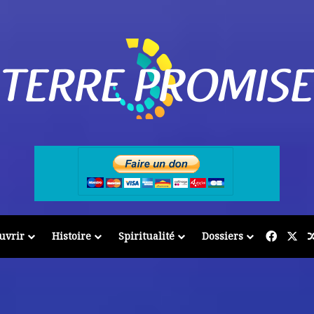
Facebo
X
uvrir
Histoire
Spiritualité
Dossiers