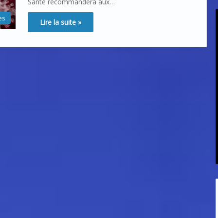
Santé recommandera aux…
es
Lire la suite »