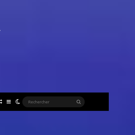
ok
Article Aléatoire
Sidebar (barre latérale)
Switch skin
Rechercher