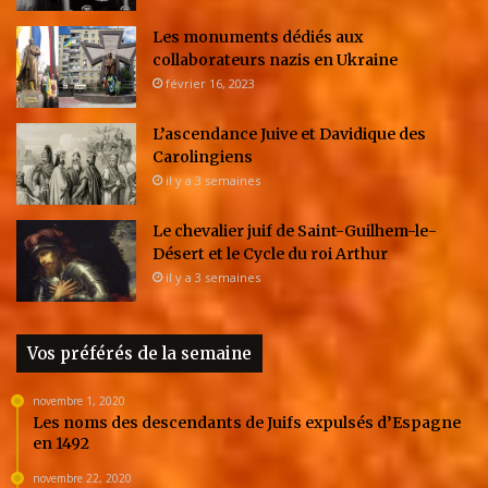
Les monuments dédiés aux
collaborateurs nazis en Ukraine
février 16, 2023
L’ascendance Juive et Davidique des
Carolingiens
il y a 3 semaines
Le chevalier juif de Saint-Guilhem-le-
Désert et le Cycle du roi Arthur
il y a 3 semaines
Vos préférés de la semaine
novembre 1, 2020
Les noms des descendants de Juifs expulsés d’Espagne
en 1492
novembre 22, 2020