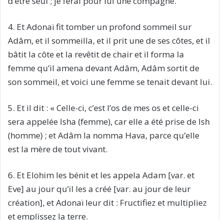
d’être seul ; je ferai pour lui une compagne.
4. Et Adonaï fit tomber un profond sommeil sur
Adâm, et il sommeilla, et il prit une de ses côtes, et il
bâtit la côte et la revêtit de chair et il forma la
femme qu’il amena devant Adâm, Adâm sortit de
son sommeil, et voici une femme se tenait devant lui.
5. Et il dit : « Celle-ci, c’est l’os de mes os et celle-ci
sera appelée Isha (femme), car elle a été prise de Ish
(homme) ; et Adâm la nomma Hava, parce qu’elle
est la mère de tout vivant.
6. Et Elohim les bénit et les appela Adam [var. et
Eve] au jour qu’il les a créé [var. au jour de leur
création], et Adonaï leur dit : Fructifiez et multipliez
et emplissez la terre.