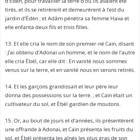
d’Eden, pour travailler la terre d’où ils avaient été
tirés, et ils se retirèrent et demeurèrent à l’est du
jardin d’Édèn ; et Adâm pénétra sa femme Hava et
elle enfanta deux fils et trois filles.
13. Et elle cria le nom de son premier-né Caïn, disant
: J’ai obtenu d’Adonaï un homme, et le nom de l’autre
elle cria Èbèl, car elle dit : En vanité nous sommes
venus sur la terre, et en vanité nous en serons retirés.
14. Et les garçons grandissait et leur père leur
donna des possessions sur la terre. ; et Caïn était un
cultivateur du sol, et Èbèl gardien de moutons.
15. Or, au bout de jours et d’années, ils présentèrent
une offrande à Adonaï, et Caïn présenta les fruits du
sol, et Èbèl présenta les aînés les plus gras de son