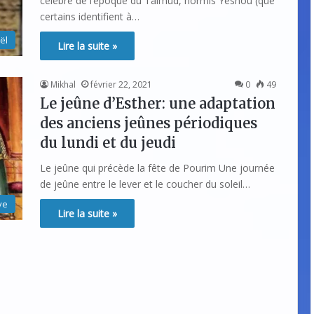
célèbre de l’époque du Talmud, hormis Yeshou (que
certains identifient à…
ël
Lire la suite »
Mikhal
février 22, 2021
0
49
Le jeûne d’Esther: une adaptation
des anciens jeûnes périodiques
du lundi et du jeudi
Le jeûne qui précède la fête de Pourim Une journée
de jeûne entre le lever et le coucher du soleil…
ve
Lire la suite »