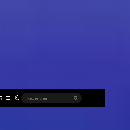
ok
Article Aléatoire
Sidebar (barre latérale)
Switch skin
Rechercher