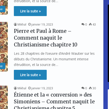
d’érudition, et la source de…
me
Lire la suite »
Mikhal
janvier 19, 2023
0
43
Pierre et Paul à Rome –
Comment naquit le
Christianisme chapitre 10
Les 28 chapitres de l’oeuvre d’André Wautier sur les
débuts du Christianisme. Un monument intense
d’érudition, et la source de…
me
Lire la suite »
Mikhal
janvier 19, 2023
0
30
Étienne et la « conversion » des
Simoniens – Comment naquit le
Christianisme chapitre 5