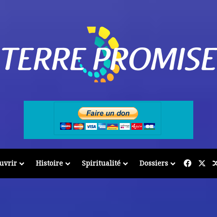
Facebo
X
uvrir
Histoire
Spiritualité
Dossiers