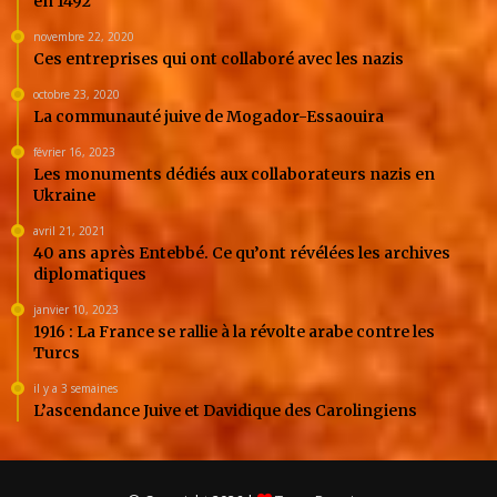
en 1492
novembre 22, 2020
Ces entreprises qui ont collaboré avec les nazis
octobre 23, 2020
La communauté juive de Mogador-Essaouira
février 16, 2023
Les monuments dédiés aux collaborateurs nazis en
Ukraine
avril 21, 2021
40 ans après Entebbé. Ce qu’ont révélées les archives
diplomatiques
janvier 10, 2023
1916 : La France se rallie à la révolte arabe contre les
Turcs
il y a 3 semaines
L’ascendance Juive et Davidique des Carolingiens