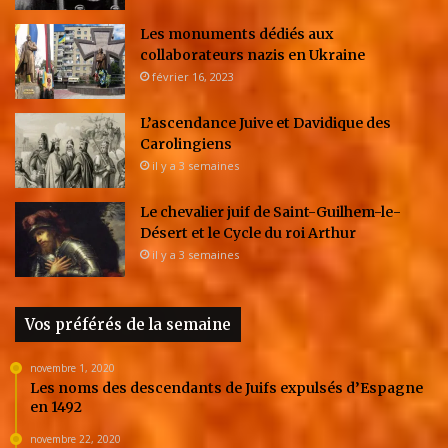
Les monuments dédiés aux
collaborateurs nazis en Ukraine
février 16, 2023
L’ascendance Juive et Davidique des
Carolingiens
il y a 3 semaines
Le chevalier juif de Saint-Guilhem-le-
Désert et le Cycle du roi Arthur
il y a 3 semaines
Vos préférés de la semaine
novembre 1, 2020
Les noms des descendants de Juifs expulsés d’Espagne
en 1492
novembre 22, 2020