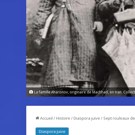
La famille Aharonov, originaire de Machhad, en Iran. Collect
Accueil
/
Histoire
/
Diaspora juive
/
Sept rouleaux de
Diaspora juive