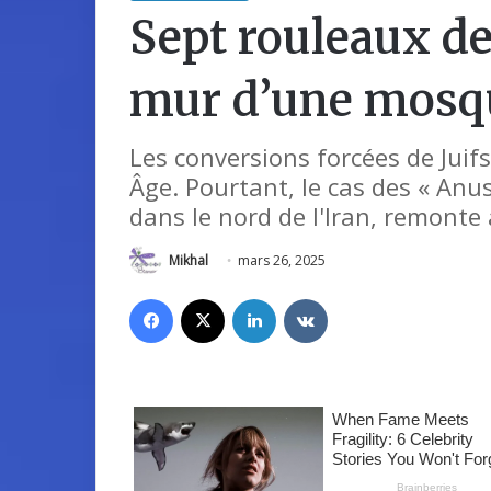
Sept rouleaux de
mur d’une mosqu
Les conversions forcées de Jui
Âge. Pourtant, le cas des « Anu
dans le nord de l'Iran, remonte 
Mikhal
mars 26, 2025
Facebook
X
Linkedin
VKontakte