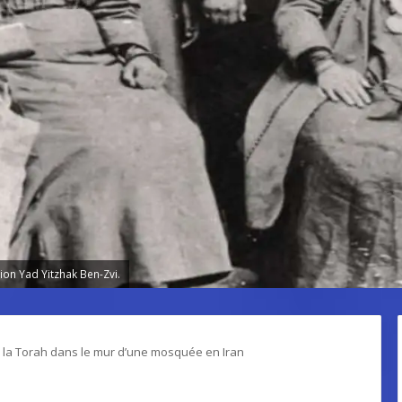
ion Yad Yitzhak Ben-Zvi.
 la Torah dans le mur d’une mosquée en Iran