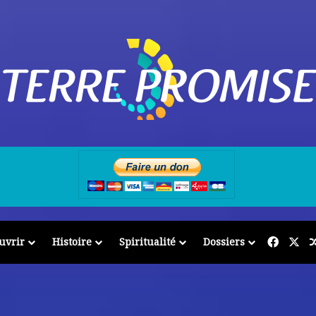
Facebo
X
uvrir
Histoire
Spiritualité
Dossiers