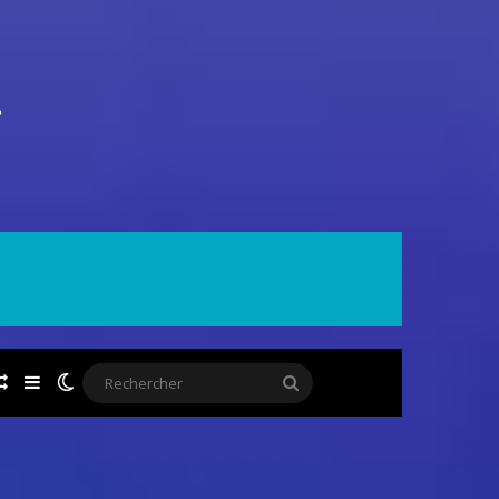
ok
Article Aléatoire
Sidebar (barre latérale)
Switch skin
Rechercher