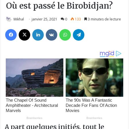
Où est passé le Birobidjan?
Mikhal
janvier 25, 2021
0
133
3 minutes de lecture
Facebook
X
Linkedin
VKontakte
WhatsApp
Telegram
A part quelques initiés, tout le