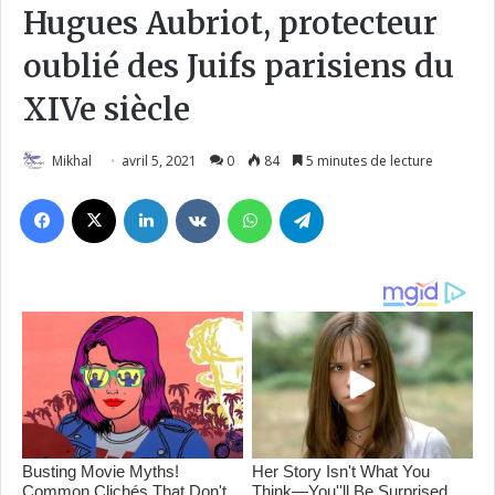
Hugues Aubriot, protecteur
oublié des Juifs parisiens du
XIVe siècle
Mikhal
avril 5, 2021
0
84
5 minutes de lecture
Facebook
X
Linkedin
VKontakte
WhatsApp
Telegram