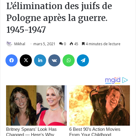
L’élimination des juifs de
Pologne après la guerre.
1945-1947
Mikhal
mars 5, 2021
0
45
4 minutes de lecture
Facebook
X
Linkedin
VKontakte
WhatsApp
Telegram