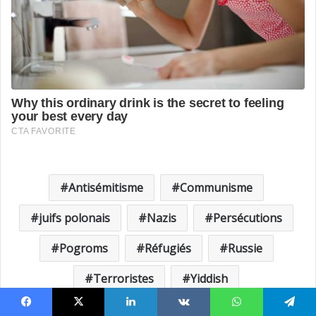
Antisémitisme
Communisme
juifs polonais
Nazis
Persécutions
Pogroms
Réfugiés
Russie
Terroristes
Yiddish
Facebook
X
Linkedin
VKontakte
WhatsApp
Telegram