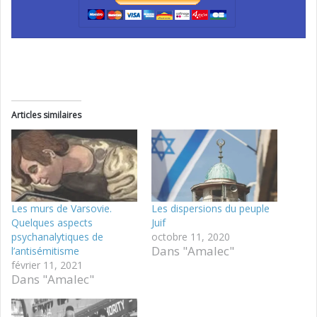
Articles similaires
Les murs de Varsovie.
Les dispersions du peuple
Quelques aspects
Juif
psychanalytiques de
octobre 11, 2020
Dans "Amalec"
l’antisémitisme
février 11, 2021
Dans "Amalec"