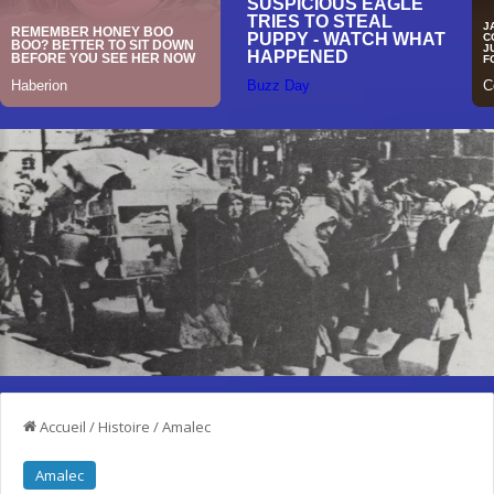
Accueil
/
Histoire
/
Amalec
Amalec